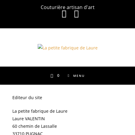
Skip
Couturière artisan d'art
to
content
0
MENU
Editeur du site
La petite fabrique de Laure
Laure VALENTIN
60 chemin de Lassalle
33710 PUGNAC