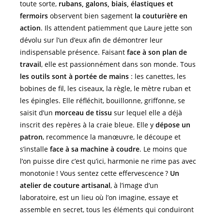
toute sorte,
rubans, galons, biais, élastiques et
fermoirs
observent bien sagement
la couturière en
action
. Ils attendent patiemment que Laure jette son
dévolu sur l’un d’eux afin de démontrer leur
indispensable présence. Faisant
face à son plan de
travail
, elle est passionnément dans son monde. Tous
les outils sont à portée de
mains
: les canettes, les
bobines de fil, les ciseaux, la règle, le mètre ruban et
les épingles. Elle réfléchit, bouillonne, griffonne, se
saisit d’un
morceau de tissu
sur lequel elle a déjà
inscrit des repères à la craie bleue. Elle y
dépose un
patron
, recommence la manœuvre, le découpe et
s’installe
face à sa machine à coudre
. Le moins que
l’on puisse dire c’est qu’ici, harmonie ne rime pas avec
monotonie ! Vous sentez cette effervescence ?
Un
atelier de couture
artisanal
, à l’image d’un
laboratoire, est un lieu où l’on imagine, essaye et
assemble en secret, tous les éléments qui conduiront